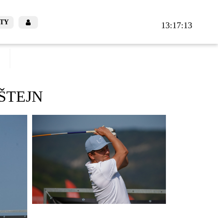
TY
13:17:16
ŠTEJN