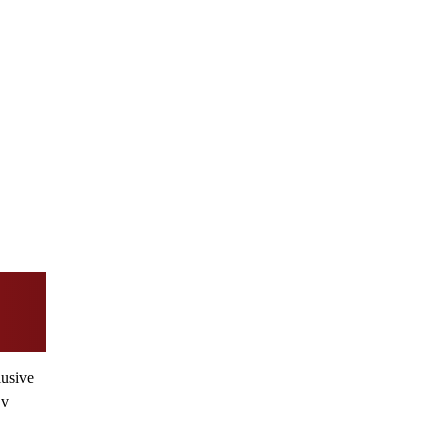
usive
 v