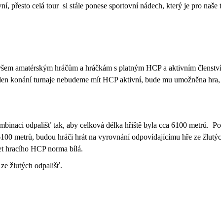
í, přesto celá tour si stále ponese sportovní nádech, který je pro naše 
 všem amatérským hráčům a hráčkám s platným HCP a aktivním členstv
 v den konání turnaje nebudeme mít HCP aktivní, bude mu umožněna hra,
binaci odpališť tak, aby celková délka hřiště byla cca 6100 metrů. P
 6100 metrů, budou hráči hrát na vyrovnání odpovídajícímu hře ze žlutý
t hracího HCP norma bílá.
ze žlutých odpališť.