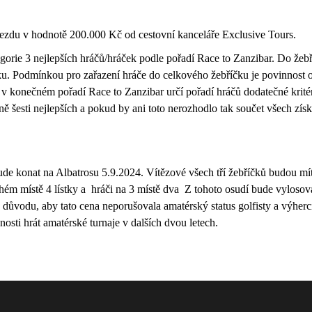
ezdu v hodnotě 200.000 Kč od cestovní kanceláře Exclusive Tours.
orie 3 nejlepších hráčů/hráček podle pořadí Race to Zanzibar. Do žebř
ku. Podmínkou pro zařazení hráče do celkového žebříčku je povinnost 
 v konečném pořadí Race to Zanzibar určí pořadí hráčů dodatečné krité
dně šesti nejlepších a pokud by ani toto nerozhodlo tak součet všech zí
ude konat na Albatrosu 5.9.2024. Vítězové všech tří žebříčků budou mí
uhém místě 4 lístky a hráči na 3 místě dva Z tohoto osudí bude vyloso
 důvodu, aby tato cena neporušovala amatérský status golfisty a výherc
osti hrát amatérské turnaje v dalších dvou letech.