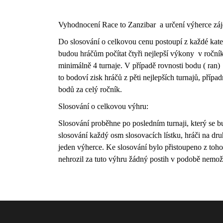
Vyhodnocení Race to Zanzibar a určení výherce záj
Do slosování o celkovou cenu postoupí z každé kateg
budou hráčům počítat čtyři nejlepší výkony v roční
minimálně 4 turnaje. V případě rovnosti bodu ( ran)
to bodoví zisk hráčů z pěti nejlepších turnajů, přípa
bodů za celý ročník.
Slosování o celkovou výhru:
Slosování proběhne po posledním turnaji, který se b
slosování každý osm slosovacích lístku, hráči na dr
jeden výherce. Ke slosování bylo přistoupeno z toho
nehrozil za tuto výhru žádný postih v podobě nemožn