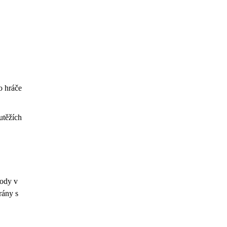
o hráče
utěžích
body v
rány s