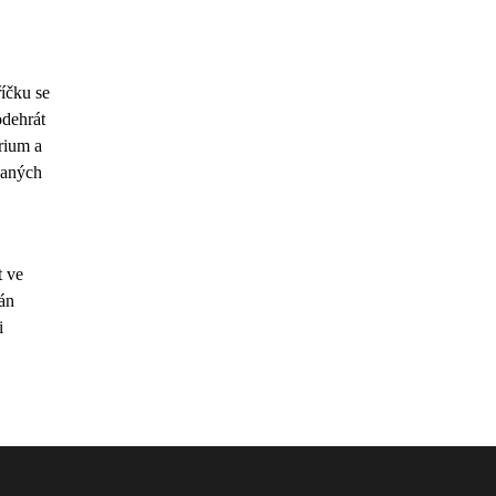
íčku se
odehrát
rium a
skaných
t ve
ván
i