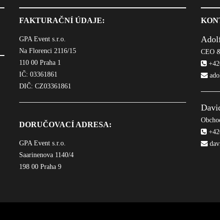
FAKTURAČNÍ ÚDAJE:
KON
Adol
GPA Event s.r.o.
Na Florenci 2116/15
CEO &
110 00 Praha 1
+420
IČ: 03361861
ado
DIČ: CZ03361861
Davi
Obchod
DORUČOVACÍ ADRESA:
+420
GPA Event s.r.o.
dav
Saarinenova 1140/4
198 00 Praha 9