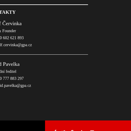
TAKTY
f Červinka
 Founder
 602 621 893
lf.cervinka@gpa.cz
d Pavelka
ní ředitel
 777 883 297
id.pavelka@gpa.cz