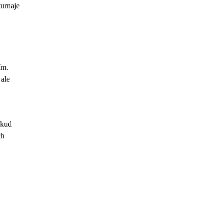
turnaje
ím.
 ale
okud
ch