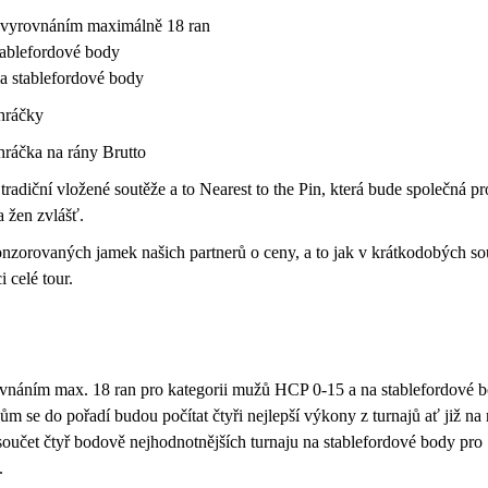
s vyrovnáním maximálně 18 ran
ablefordové body
a stablefordové body
/hráčky
hráčka na rány Brutto
adiční vložené soutěže a to Nearest to the Pin, která bude společná pr
a žen zvlášť.
onzorovaných jamek našich partnerů o ceny, a to jak v krátkodobých so
 celé tour.
ovnáním max. 18 ran pro kategorii mužů HCP 0-15 a na stablefordové 
m se do pořadí budou počítat čtyři nejlepší výkony z turnajů ať již na 
učet čtyř bodově nejhodnotnějších turnaju na stablefordové body pro
.